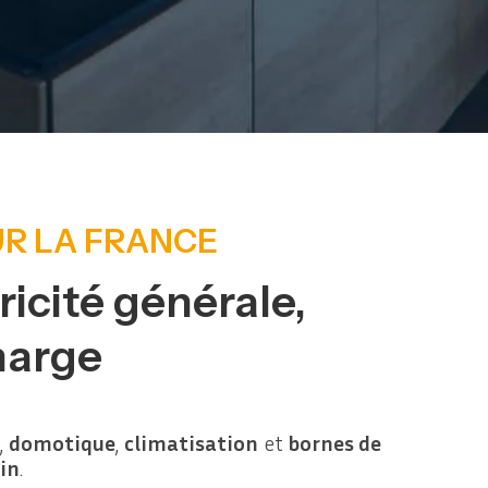
UR LA FRANCE
ricité générale,
harge
,
domotique
,
climatisation
et
bornes de
in
.