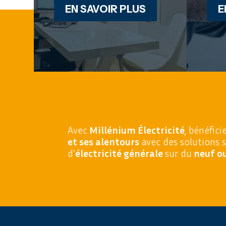
EN SAVOIR PLUS
E
Avec
Millénium Électricité
, bénéfici
et ses alentours
avec des solutions 
d’
électricité générale
sur du
neuf ou