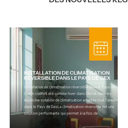
INSTALLATION DE CLIMATISATION
RÉVERSIBLE DANS LE PAYS DE GEX
Installation de climatisation réversible dans le Pays de
GexUn confort été comme hiver dans l'Ain et dans les
AlpesUne solution de climatisation adaptée tout l'année
dans le Pays de GexLa climatisation réversible est une
solution performante qui permet à la fois de...